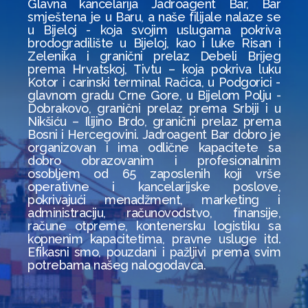
Glavna kancelarija Jadroagent Bar, Bar
smještena je u Baru, a naše filijale nalaze se
u Bijeloj - koja svojim uslugama pokriva
brodogradilište u Bijeloj, kao i luke Risan i
Zelenika i granični prelaz Debeli Brijeg
prema Hrvatskoj, Tivtu – koja pokriva luku
Kotor i carinski terminal Račica, u Podgorici -
glavnom gradu Crne Gore, u Bijelom Polju -
Dobrakovo, granični prelaz prema Srbiji i u
Nikšiću – Ilijino Brdo, granični prelaz prema
Bosni i Hercegovini. Jadroagent Bar dobro je
organizovan i ima odlične kapacitete sa
dobro obrazovanim i profesionalnim
osobljem od 65 zaposlenih koji vrše
operativne i kancelarijske poslove,
pokrivajući menadžment, marketing i
administraciju, računovodstvo, finansije,
račune otpreme, kontenersku logistiku sa
kopnenim kapacitetima, pravne usluge itd.
Efikasni smo, pouzdani i pažljivi prema svim
potrebama našeg nalogodavca.