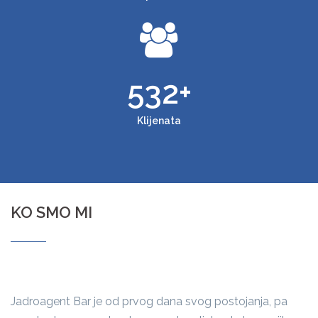
532
+
Klijenata
KO SMO MI
Jadroagent Bar je od prvog dana svog postojanja, pa