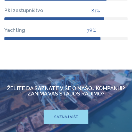
P&I zastupništvo
81%
Yachting
78%
ŽELITE DA SAZNATE VIŠE O NAŠOJ KOMPANIJI?
ZANIMA VAS ŠTA JOŠ RADIMO?
SAZNAJ VIŠE