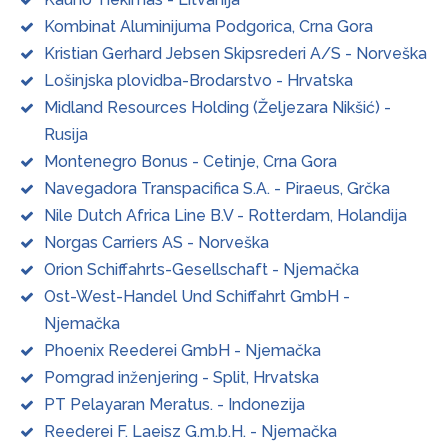
Kombinat Aluminijuma Podgorica, Crna Gora
Kristian Gerhard Jebsen Skipsrederi A/S - Norveška
Lošinjska plovidba-Brodarstvo - Hrvatska
Midland Resources Holding (Željezara Nikšić) -
Rusija
Montenegro Bonus - Cetinje, Crna Gora
Navegadora Transpacifica S.A. - Piraeus, Grčka
Nile Dutch Africa Line B.V - Rotterdam, Holandija
Norgas Carriers AS - Norveška
Orion Schiffahrts-Gesellschaft - Njemačka
Ost-West-Handel Und Schiffahrt GmbH -
Njemačka
Phoenix Reederei GmbH - Njemačka
Pomgrad inženjering - Split, Hrvatska
PT Pelayaran Meratus. - Indonezija
Reederei F. Laeisz G.m.b.H. - Njemačka