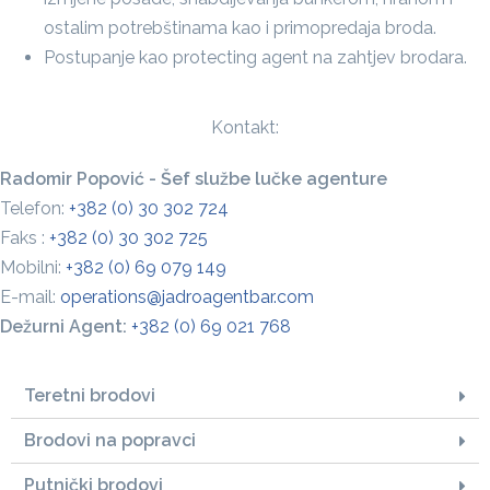
ostalim potrebštinama kao i primopredaja broda.
Postupanje kao protecting agent na zahtjev brodara.
Kontakt:
Radomir Popović - Šef službe lučke agenture
Telefon:
+382 (0) 30 302 724
Faks :
+382 (0) 30 302 725
Mobilni:
+382 (0) 69 079 149
E-mail:
operations@jadroagentbar.com
Dežurni Agent:
+382 (0) 69 021 768
Teretni brodovi
Brodovi na popravci
Putnički brodovi