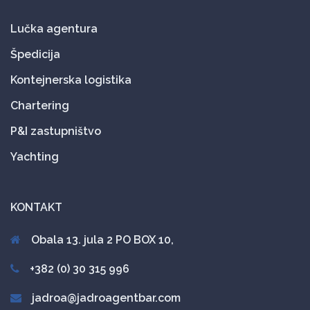
Lučka agentura
Špedicija
Kontejnerska logistika
Chartering
P&I zastupništvo
Yachting
KONTAKT
Obala 13. jula 2 PO BOX 10,
+382 (0) 30 315 996
jadroa@jadroagentbar.com