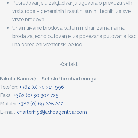
Posredovanje u zaključivanju ugovora o prevozu svih
vrsta roba – generalnih i rasutih, suvih i tecnih, za sve
vrste brodova.
Unajmljivanje brodova putem mehanizama najma
broda za jedno putovanje, za povezana putovanja, kao
i na odredjeni vremenski period.
Kontakt:
Nikola Banović – Šef službe charteringa
Telefon:
+382 (0) 30 315 996
Faks :
+382 (0) 30 302 725
Mobilni:
+382 (0) 69 228 222
E-mail:
chartering@jadroagentbar.com