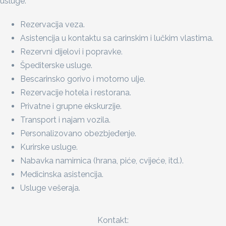
usluge:
Rezervacija veza.
Asistencija u kontaktu sa carinskim i lučkim vlastima.
Rezervni dijelovi i popravke.
Špediterske usluge.
Bescarinsko gorivo i motorno ulje.
Rezervacije hotela i restorana.
Privatne i grupne ekskurzije.
Transport i najam vozila.
Personalizovano obezbjeđenje.
Kurirske usluge.
Nabavka namirnica (hrana, piće, cvijeće, itd.).
Medicinska asistencija.
Usluge vešeraja.
Kontakt: