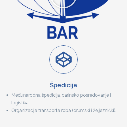
Špedicija
Međunarodna špedicija, carinsko posredovanje i
logistika.
Organizacija transporta roba (drumski i željeznički).