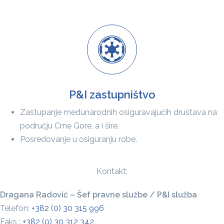
P&I zastupništvo
Zastupanje međunarodnih osiguravajućih društava na
području Crne Gore, a i šire.
Posredovanje u osiguranju robe.
Kontakt:
Dragana Radović – Šef pravne službe / P&I služba
Telefon:
+382 (0) 30 315 996
Faks :
+382 (0) 30 312 342