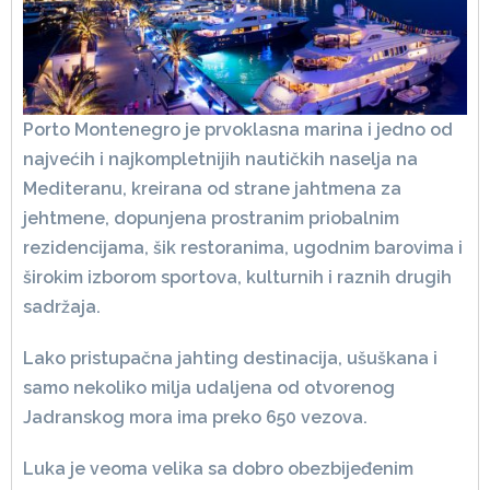
Porto Montenegro je prvoklasna marina i jedno od
najvećih i najkompletnijih nautičkih naselja na
Mediteranu, kreirana od strane jahtmena za
jehtmene, dopunjena prostranim priobalnim
rezidencijama, šik restoranima, ugodnim barovima i
širokim izborom sportova, kulturnih i raznih drugih
sadržaja.
Lako pristupačna jahting destinacija, ušuškana i
samo nekoliko milja udaljena od otvorenog
Jadranskog mora ima preko 650 vezova.
Luka je veoma velika sa dobro obezbijeđenim