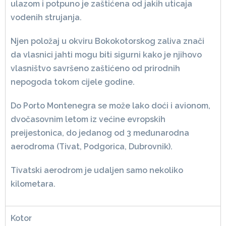
ulazom i potpuno je zaštićena od jakih uticaja
vodenih strujanja.
Njen položaj u okviru Bokokotorskog zaliva znači
da vlasnici jahti mogu biti sigurni kako je njihovo
vlasništvo savršeno zaštićeno od prirodnih
nepogoda tokom cijele godine.
Do Porto Montenegra se može lako doći i avionom,
dvočasovnim letom iz većine evropskih
preijestonica, do jedanog od 3 međunarodna
aerodroma (Tivat, Podgorica, Dubrovnik).
Tivatski aerodrom je udaljen samo nekoliko
kilometara.
Kotor