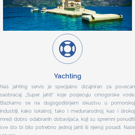
Yachting
Naš jahting servis je specijalno dizajniran za povećan
saobraćaj „Super jahti“ koje posjećuju crnogorske vode.
Baziramo se na dugogodišnjem iskustvu u pomorskoj
industriji, kako lokalnoj, tako i međunarodnoj, kao i širokoj
mreži dobro odabranih dobavljača, koji su spremni ponuditi
sve što bi bilo potrebno jednoj jahti ili njenoj posadi. Naše